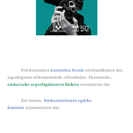
Fotokazetaritza
kazetaritza bezala
erreibindikatzen dut,
argazkigintza dokumentaletik ezberdinduz. Horretarako,
euskarazko argazkigintzaren hizkera
normalizatu dut.
Era berean,
fotokazetaritzaren egiteko
feminista
azpimarratzen dut.